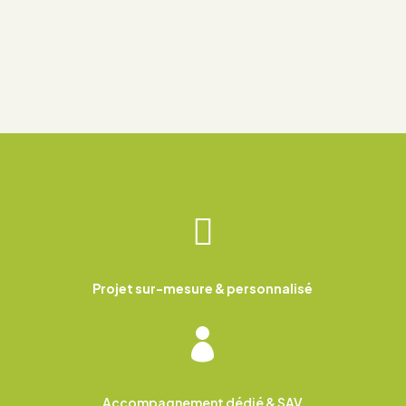

Projet sur-mesure & personnalisé

Accompagnement dédié & SAV