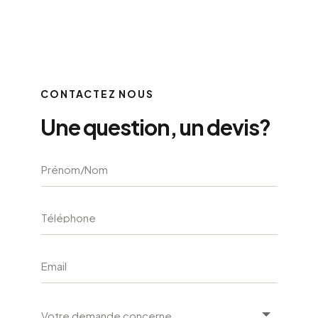
CONTACTEZ NOUS
Une question, un devis?
A
l
t
e
r
n
a
t
i
v