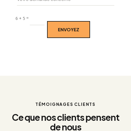
e
:
=
6 + 5
ENVOYEZ
TÉMOIGNAGES CLIENTS
Ce que nos clients pensent
de nous