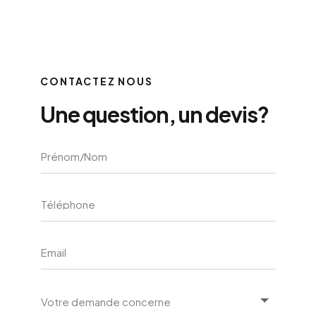
CONTACTEZ NOUS
Une question, un devis?
A
l
t
e
r
n
a
t
i
v
e