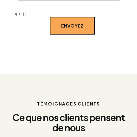
:
=
4 + 11
ENVOYEZ
TÉMOIGNAGES CLIENTS
Ce que nos clients pensent
de nous