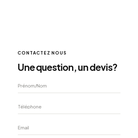
CONTACTEZ NOUS
Une question, un devis?
A
l
t
e
r
n
a
t