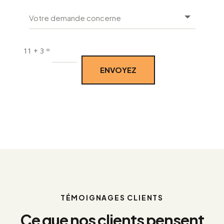
i
v
e
:
=
11 + 3
ENVOYEZ
TÉMOIGNAGES CLIENTS
Ce que nos clients pensent