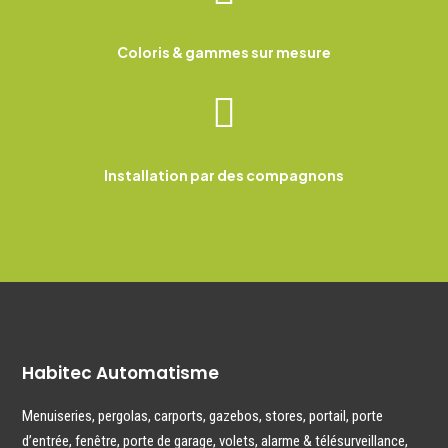
Coloris & gammes sur mesure

Installation par des compagnons
Habitec Automatisme
Menuiseries
,
pergolas
,
carports
,
gazebos
,
stores
,
portail
,
porte
d’entrée
,
fenêtre,
porte de garage
,
volets
,
alarme & télésurveillance
,