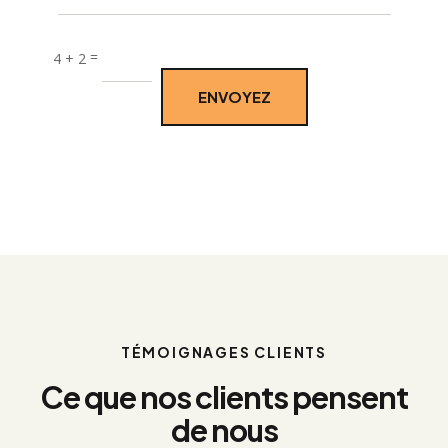
e
:
=
4 + 2
ENVOYEZ
TÉMOIGNAGES CLIENTS
Ce que nos clients pensent
de nous