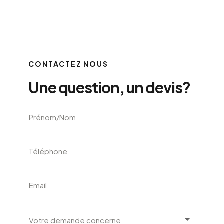
CONTACTEZ NOUS
Une question, un devis?
A
l
t
e
r
n
a
t
i
v