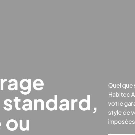
arage
Quel que 
 standard,
Habitec A
votre gar
style de 
 ou
imposées