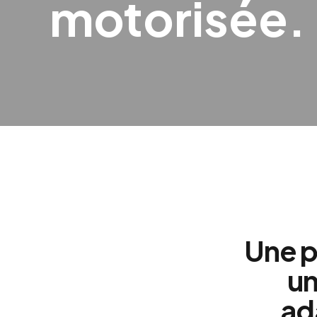
motorisée.
Une p
un
ad