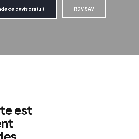
e de devis gratuit
RDV SAV
te est
ent
des